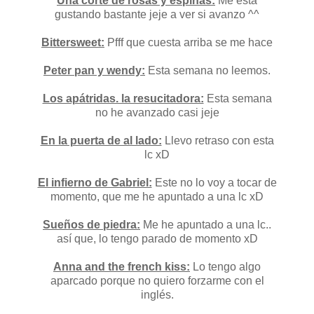
Una corte de rosas y espinas:
Me está
gustando bastante jeje a ver si avanzo ^^
Bittersweet:
Pfff que cuesta arriba se me hace
Peter pan y wendy:
Esta semana no leemos.
Los apátridas. la resucitadora:
Esta semana
no he avanzado casi jeje
En la puerta de al lado:
Llevo retraso con esta
lc xD
El infierno de Gabriel:
Este no lo voy a tocar de
momento, que me he apuntado a una lc xD
Sueños de piedra:
Me he apuntado a una lc..
así que, lo tengo parado de momento xD
Anna and the french kiss:
Lo tengo algo
aparcado porque no quiero forzarme con el
inglés.